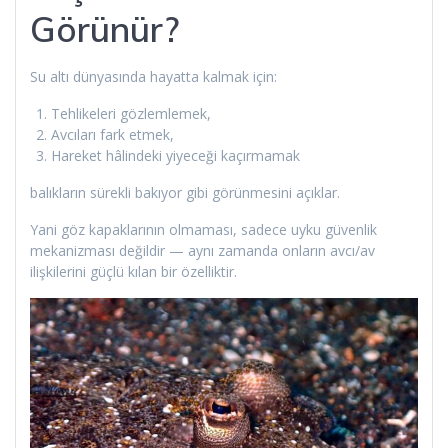
Görünür?
Su altı dünyasında hayatta kalmak için:
Tehlikeleri gözlemlemek,
Avcıları fark etmek,
Hareket hâlindeki yiyeceği kaçırmamak
balıkların sürekli bakıyor gibi görünmesini açıklar.
Yani göz kapaklarının olmaması, sadece uyku güvenlik
mekanizması değildir — aynı zamanda onların avcı/av
ilişkilerini güçlü kılan bir özelliktir.