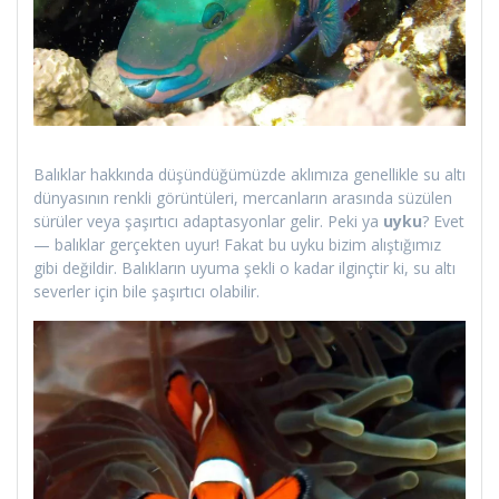
Balıklar hakkında düşündüğümüzde aklımıza genellikle su altı
dünyasının renkli görüntüleri, mercanların arasında süzülen
sürüler veya şaşırtıcı adaptasyonlar gelir. Peki ya
uyku
? Evet
— balıklar gerçekten uyur! Fakat bu uyku bizim alıştığımız
gibi değildir. Balıkların uyuma şekli o kadar ilginçtir ki, su altı
severler için bile şaşırtıcı olabilir.