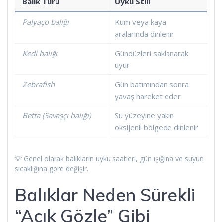
Balık Türü
Uyku Stili
Palyaço balığı
Kum veya kaya
aralarında dinlenir
Kedi balığı
Gündüzleri saklanarak
uyur
Zebrafish
Gün batımından sonra
yavaş hareket eder
Betta (Savaşçı balığı)
Su yüzeyine yakın
oksijenli bölgede dinlenir
💡 Genel olarak balıkların uyku saatleri, gün ışığına ve suyun
sıcaklığına göre değişir.
Balıklar Neden Sürekli
“Açık Gözle” Gibi