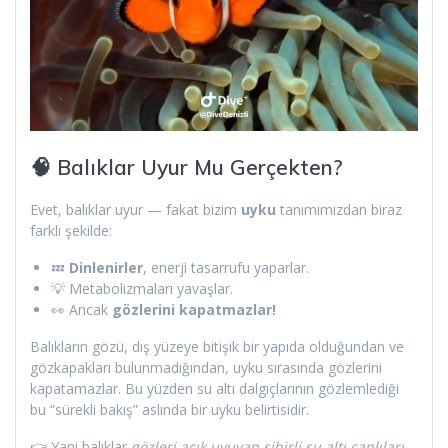
🧠 Balıklar Uyur Mu Gerçekten?
Evet, balıklar uyur — fakat bizim
uyku
tanımımızdan biraz
farklı şekilde:
💤
Dinlenirler
, enerji tasarrufu yaparlar.
💡 Metabolizmaları yavaşlar.
👀 Ancak
gözlerini kapatmazlar!
Balıkların gözü, dış yüzeye bitişik bir yapıda olduğundan ve
gözkapakları bulunmadığından, uyku sırasında gözlerini
kapatamazlar. Bu yüzden su altı dalgıçlarının gözlemlediği
bu “sürekli bakış” aslında bir uyku belirtisidir.
👉 Yani balıklar
gözleri açık uyuyan sihirli su altı canlıları