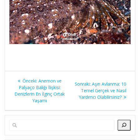
Yazı
Önceki
Önceki:
Anemon ve
Sonraki
Sonraki:
Aşırı Avlanma: 10
gezinmesi
yazı:
Palyaço Balığı İlişkisi:
yazı:
Temel Gerçek ve Nasıl
Denizlerin En İlginç Ortak
Yardımcı Olabilirsiniz?
Yaşamı