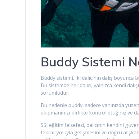
Buddy Sistemi N
Buddy sistemi, iki dalıcının dalış boyunca bi
Bu sistemde her dalıcı, yalnızca kendi dal
sorumludur.
Bu nedenle buddy, sadece yanınızda yüzen k
ekipmanınızı birlikte kontrol ettiğiniz ve da
SSI eğitim felsefesi, dalıcının kendini güv
tekrar yoluyla gelişmesini ve doğru alışka