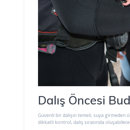
Dalış Öncesi Bu
Güvenli bir dalışın temeli, suya girmeden ö
dikkatli kontrol, dalış sırasında oluşabilec