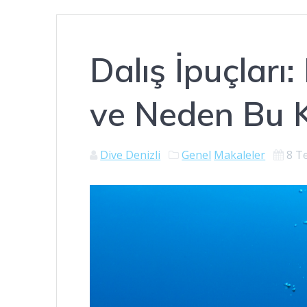
Dalış İpuçları
ve Neden Bu 
Dive Denizli
Genel
Makaleler
8 T