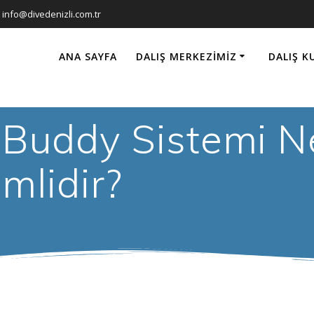
info@divedenizli.com.tr
ANA SAYFA
DALIŞ MERKEZIMIZ
DALIŞ K
ı: Buddy Sistemi 
mlidir?