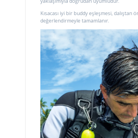
yaklaşımıyla doğrudan uyumludur.
Kısacası iyi bir buddy eşleşmesi, dalıştan ö
değerlendirmeyle tamamlanır.