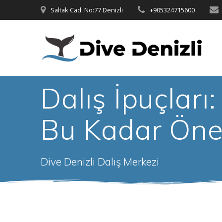
Skip
Saltak Cad. No:77 Denizli
+905324715600
to
content
Dalış İpuçlar
Bu Kadar Öne
Dive Denizli Dalış Merkezi