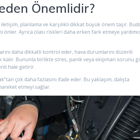
eden Önemlidir?
iletişim, planlama ve karşılıklı dikkat büyük önem taşır. Bud
ni önler. Ayrıca olası riskleri daha erken fark etmeye yardımc
arını daha dikkatli kontrol eder, hava durumlarını düzenli
k kalır. Bununla birlikte stres, panik veya ekipman sorunu gi
li hale getirir.
k”tan çok daha fazlasını ifade eder. Bu yaklaşım, dalışta
hareket etmeyi sağlar.