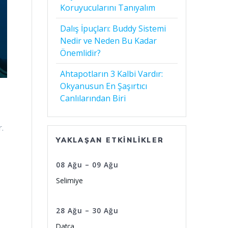
Koruyucularını Tanıyalım
Dalış İpuçları: Buddy Sistemi
Nedir ve Neden Bu Kadar
Önemlidir?
Ahtapotların 3 Kalbi Vardır:
Okyanusun En Şaşırtıcı
Canlılarından Biri
r.
YAKLAŞAN ETKINLIKLER
08
Ağu
–
09
Ağu
Selimiye
28
Ağu
–
30
Ağu
Datça