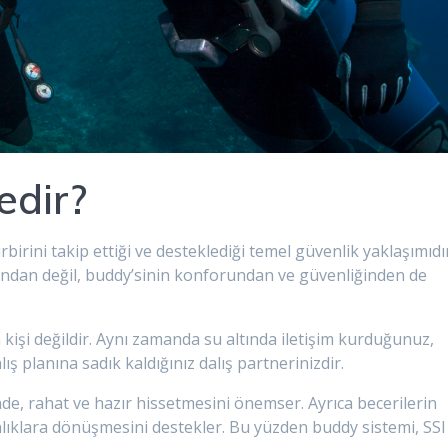
edir?
rbirini takip ettiği ve desteklediği temel güvenlik yaklaşımıdı
ışından değil, buddy’sinin konforundan ve güvenliğinden de
işi değildir. Aynı zamanda su altında iletişim kurduğunuz,
lış planına sadık kaldığınız dalış partnerinizdir.
ende, rahat ve hazır hissetmesini önemser. Ayrıca becerilerin
nlıklara dönüşmesini destekler. Bu yüzden buddy sistemi, SSI