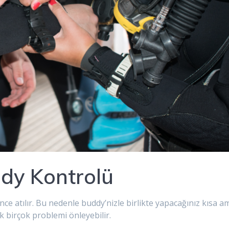
ddy Kontrolü
nce atılır. Bu nedenle buddy’nizle birlikte yapacağınız kısa a
ek birçok problemi önleyebilir.