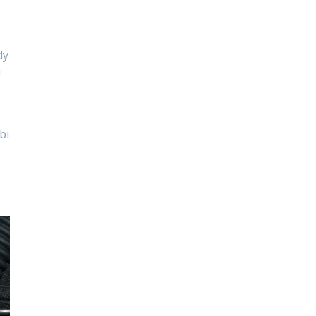
dy
ı
bi