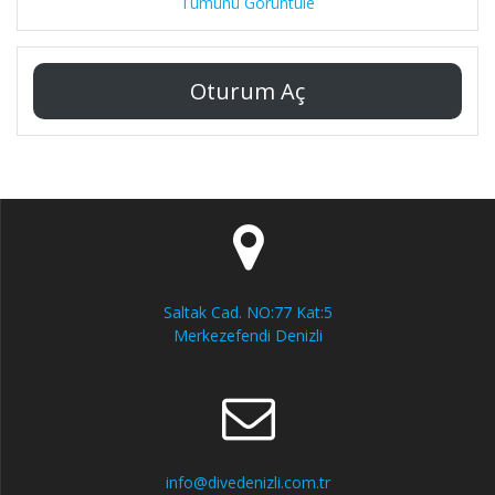
Tümünü Görüntüle
Oturum Aç
Saltak Cad. NO:77 Kat:5
Merkezefendi Denizli
info@divedenizli.com.tr