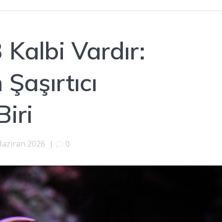
 Kalbi Vardır:
Şaşırtıcı
Biri
Haziran 2026
|
0