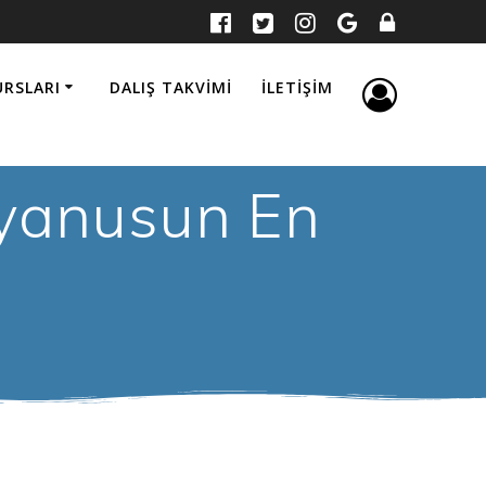
URSLARI
DALIŞ TAKVIMI
İLETIŞIM
kyanusun En