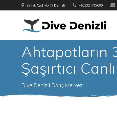
Skip
Saltak Cad. No:77 Denizli
+905324715600
to
content
Ahtapotların 
Şaşırtıcı Canlı
Dive Denizli Dalış Merkezi