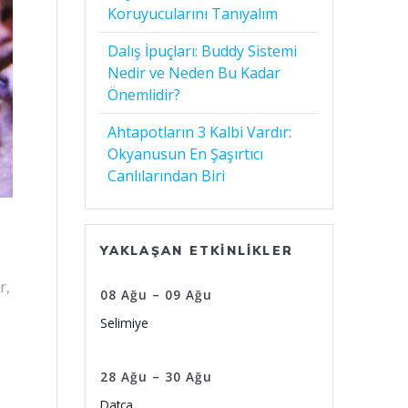
Koruyucularını Tanıyalım
Dalış İpuçları: Buddy Sistemi
Nedir ve Neden Bu Kadar
Önemlidir?
Ahtapotların 3 Kalbi Vardır:
Okyanusun En Şaşırtıcı
Canlılarından Biri
YAKLAŞAN ETKINLIKLER
r,
08
Ağu
–
09
Ağu
Selimiye
28
Ağu
–
30
Ağu
Datça