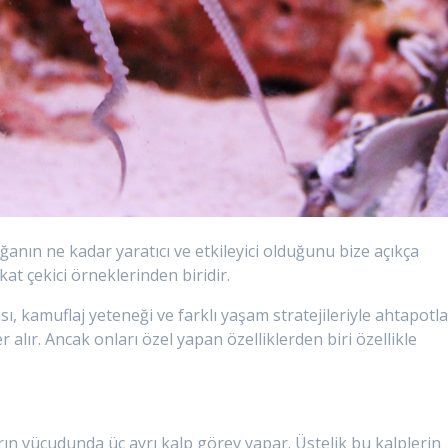
oğanın ne kadar yaratıcı ve etkileyici olduğunu bize açıkça
kat çekici örneklerinden biridir.
, kamuflaj yeteneği ve farklı yaşam stratejileriyle ahtapotla
r alır. Ancak onları özel yapan özelliklerden biri özellikle
ın vücudunda üç ayrı kalp görev yapar. Üstelik bu kalplerin