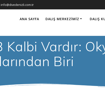
info@divedenizli.com.tr
ANA SAYFA
DALIŞ MERKEZIMIZ
DALIŞ K
3 Kalbi Vardır: O
larından Biri