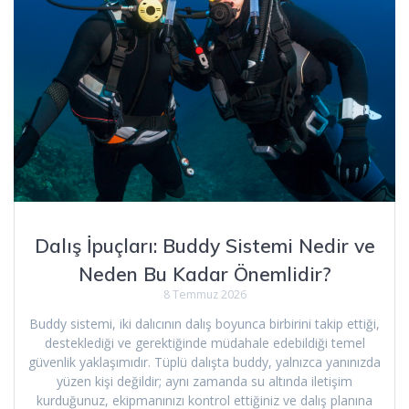
Dalış İpuçları: Buddy Sistemi Nedir ve
Neden Bu Kadar Önemlidir?
8 Temmuz 2026
Buddy sistemi, iki dalıcının dalış boyunca birbirini takip ettiği,
desteklediği ve gerektiğinde müdahale edebildiği temel
güvenlik yaklaşımıdır. Tüplü dalışta buddy, yalnızca yanınızda
yüzen kişi değildir; aynı zamanda su altında iletişim
kurduğunuz, ekipmanınızı kontrol ettiğiniz ve dalış planına