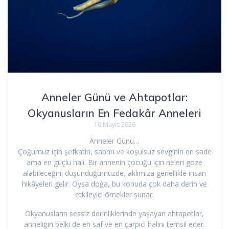
Anneler Günü ve Ahtapotlar:
Okyanusların En Fedakâr Anneleri
10 Mayıs 2026
Anneler Günü…
Çoğumuz için şefkatin, sabrın ve koşulsuz sevginin en sade
ama en güçlü hali. Bir annenin çocuğu için neleri göze
alabileceğini düşündüğümüzde, aklımıza genellikle insan
hikâyeleri gelir. Oysa doğa, bu konuda çok daha derin ve
etkileyici örnekler sunar.
Okyanusların sessiz derinliklerinde yaşayan ahtapotlar,
anneliğin belki de en saf ve en çarpıcı halini temsil eder.