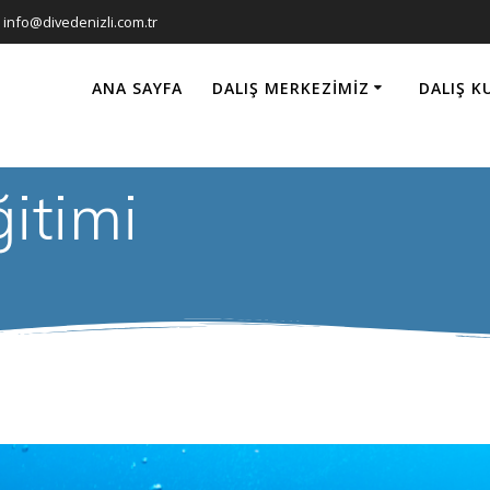
info@divedenizli.com.tr
ANA SAYFA
DALIŞ MERKEZIMIZ
DALIŞ K
ğitimi