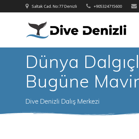
Skip
Saltak Cad. No:77 Denizli
+905324715600
to
content
Dünya Dalgıç
Bugüne Mavin
Dive Denizli Dalış Merkezi