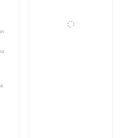
an
na
ak