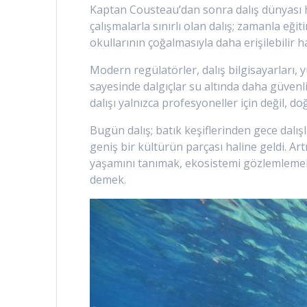
Kaptan Cousteau’dan sonra dalış dünyası hı
çalışmalarla sınırlı olan dalış; zamanla eğ
okullarının çoğalmasıyla daha erişilebilir ha
Modern regülatörler, dalış bilgisayarları, 
sayesinde dalgıçlar su altında daha güvenl
dalışı yalnızca profesyoneller için değil, d
Bugün dalış; batık keşiflerinden gece dalışl
geniş bir kültürün parçası haline geldi. Ar
yaşamını tanımak, ekosistemi gözlemlemek 
demek.