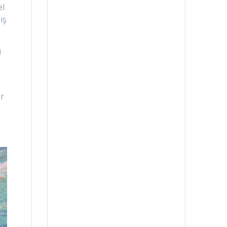
el
ış
i
ar