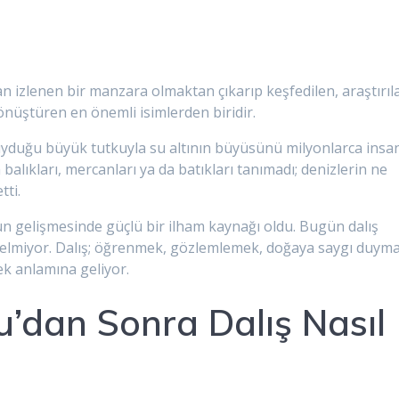
n izlenen bir manzara olmaktan çıkarıp keşfedilen, araştırıl
nüştüren en önemli isimlerden biridir.
 duyduğu büyük tutkuyla su altının büyüsünü milyonlarca insa
balıkları, mercanları ya da batıkları tanımadı; denizlerin ne
tti.
ün gelişmesinde güçlü bir ilham kaynağı oldu. Bugün dalış
 gelmiyor. Dalış; öğrenmek, gözlemlemek, doğaya saygı duym
ek anlamına geliyor.
’dan Sonra Dalış Nasıl