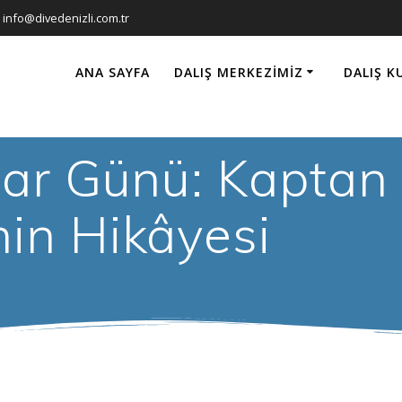
info@divedenizli.com.tr
ANA SAYFA
DALIŞ MERKEZIMIZ
DALIŞ K
lar Günü: Kaptan
in Hikâyesi