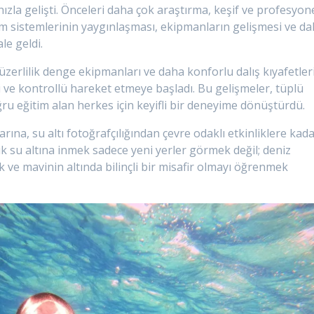
zla gelişti. Önceleri daha çok araştırma, keşif ve profesyon
itim sistemlerinin yaygınlaşması, ekipmanların gelişmesi ve dal
le geldi.
yüzerlilik denge ekipmanları ve daha konforlu dalış kıyafetler
i ve kontrollü hareket etmeye başladı. Bu gelişmeler, tüplü
oğru eğitim alan herkes için keyifli bir deneyime dönüştürdü.
arına, su altı fotoğrafçılığından çevre odaklı etkinliklere kad
tık su altına inmek sadece yeni yerler görmek değil; deniz
ve mavinin altında bilinçli bir misafir olmayı öğrenmek