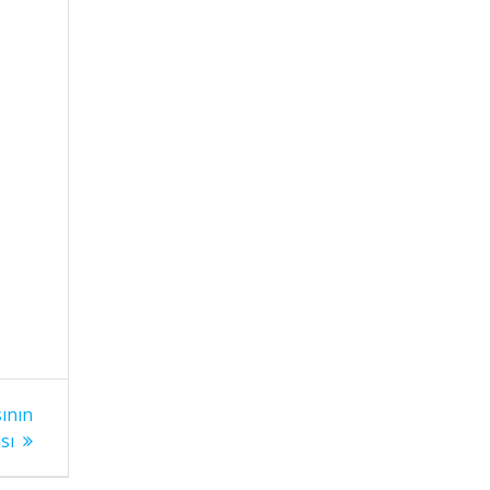
ının
sı