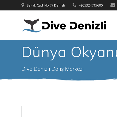
Skip
Saltak Cad. No:77 Denizli
+905324715600
to
content
Dünya Okyan
Dive Denizli Dalış Merkezi