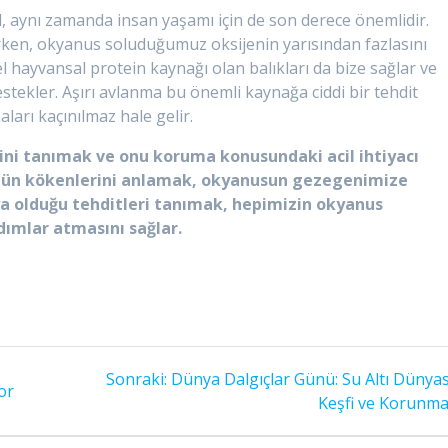
l, aynı zamanda insan yaşamı için de son derece önemlidir.
lirken, okyanus soluduğumuz oksijenin yarısından fazlasını
l hayvansal protein kaynağı olan balıkları da bize sağlar ve
tekler. Aşırı avlanma bu önemli kaynağa ciddi bir tehdit
ları kaçınılmaz hale gelir.
i tanımak ve onu koruma konusundaki acil ihtiyacı
günün kökenlerini anlamak, okyanusun gezegenimize
ıya olduğu tehditleri tanımak, hepimizin okyanus
ımlar atmasını sağlar.
Sonraki
Sonraki:
Dünya Dalgıçlar Günü: Su Altı Dünyas
or
yazı:
Keşfi ve Korunma