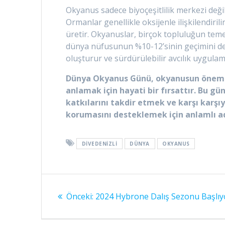
Okyanus sadece biyoçeşitlilik merkezi deği
Ormanlar genellikle oksijenle ilişkilendiri
üretir. Okyanuslar, birçok topluluğun teme
dünya nüfusunun %10-12’sinin geçimini des
oluşturur ve sürdürülebilir avcılık uygulama
Dünya Okyanus Günü, okyanusun önemin
anlamak için hayati bir fırsattır. Bu 
katkılarını takdir etmek ve karşı karş
korumasını desteklemek için anlamlı ad
DIVEDENIZLI
DÜNYA
OKYANUS
Yazı
Önceki
Önceki:
2024 Hybrone Dalış Sezonu Başlıy
gezinmesi
yazı: