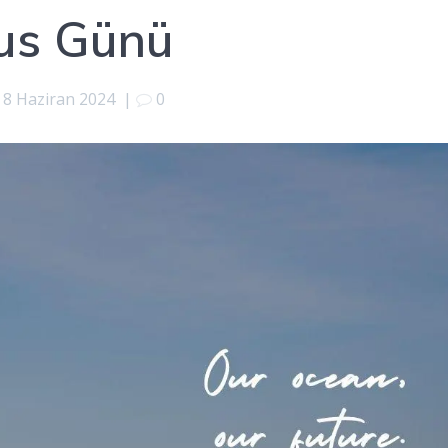
us Günü
8 Haziran 2024
|
0