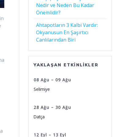
Nedir ve Neden Bu Kadar
Önemlidir?
in
Ahtapotların 3 Kalbi Vardır:
e
Okyanusun En Şaşırtıcı
Canlılarından Biri
tma
YAKLAŞAN ETKINLIKLER
08
Ağu
–
09
Ağu
Selimiye
28
Ağu
–
30
Ağu
Datça
da
12
Eyl
–
13
Eyl