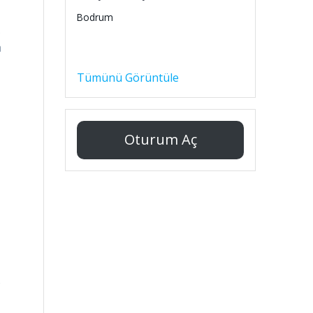
Bodrum
s
a
Tümünü Görüntüle
Oturum Aç
,
e