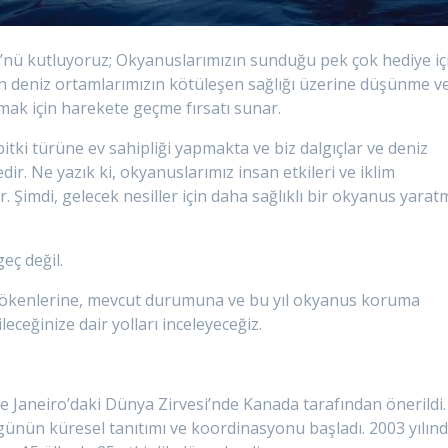
’nü kutluyoruz; Okyanuslarımızın sunduğu pek çok hediye iç
an deniz ortamlarımızın kötüleşen sağlığı üzerine düşünme v
ak için harekete geçme fırsatı sunar.
itki türüne ev sahipliği yapmakta ve biz dalgıçlar ve deniz
dir. Ne yazık ki, okyanuslarımız insan etkileri ve iklim
ır. Şimdi, gelecek nesiller için daha sağlıklı bir okyanus yara
eç değil.
kenlerine, mevcut durumuna ve bu yıl okyanus koruma
leceğinize dair yolları inceleyeceğiz.
 Janeiro’daki Dünya Zirvesi’nde Kanada tarafından önerildi.
 günün küresel tanıtımı ve koordinasyonu başladı. 2003 yılın