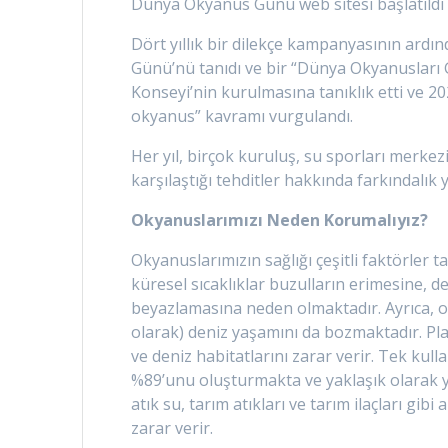
Dünya Okyanus Günü web sitesi başlatıldı v
Dört yıllık bir dilekçe kampanyasının ardı
Günü’nü tanıdı ve bir “Dünya Okyanusları 
Konseyi’nin kurulmasına tanıklık etti ve 202
okyanus” kavramı vurgulandı.
Her yıl, birçok kuruluş, su sporları merkez
karşılaştığı tehditler hakkında farkındal
Okyanuslarımızı Neden Korumalıyız?
Okyanuslarımızın sağlığı çeşitli faktörler ta
küresel sıcaklıklar buzulların erimesine, d
beyazlamasına neden olmaktadır. Ayrıca, o
olarak) deniz yaşamını da bozmaktadır. Plas
ve deniz habitatlarını zarar verir. Tek kul
%89’unu oluşturmakta ve yaklaşık olarak y
atık su, tarım atıkları ve tarım ilaçları gibi 
zarar verir.