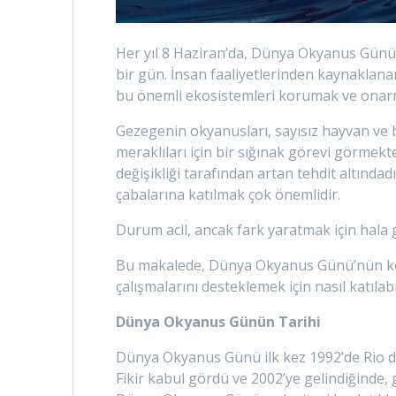
Her yıl 8 Haziran’da, Dünya Okyanus Günü
bir gün. İnsan faaliyetlerinden kaynaklan
bu önemli ekosistemleri korumak ve onarm
Gezegenin okyanusları, sayısız hayvan ve b
meraklıları için bir sığınak görevi görmekte
değişikliği tarafından artan tehdit altındad
çabalarına katılmak çok önemlidir.
Durum acil, ancak fark yaratmak için hala g
Bu makalede, Dünya Okyanus Günü’nün kö
çalışmalarını desteklemek için nasıl katılabi
Dünya Okyanus Günün Tarihi
Dünya Okyanus Günü ilk kez 1992’de Rio de
Fikir kabul gördü ve 2002’ye gelindiğinde,