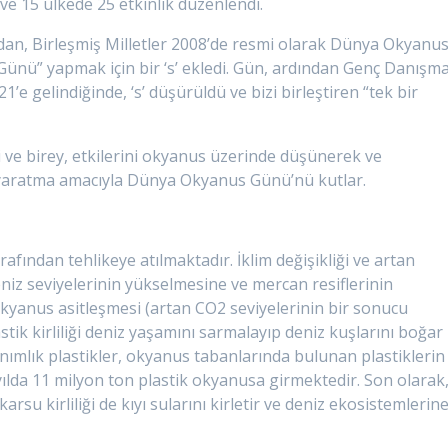
e 15 ülkede 25 etkinlik düzenlendi.
ndan, Birleşmiş Milletler 2008’de resmi olarak Dünya Okyanu
Günü” yapmak için bir ‘s’ ekledi. Gün, ardından Genç Danışm
1’e gelindiğinde, ‘s’ düşürüldü ve bizi birleştiren “tek bir
i ve birey, etkilerini okyanus üzerinde düşünerek ve
ık yaratma amacıyla Dünya Okyanus Günü’nü kutlar.
rafından tehlikeye atılmaktadır. İklim değişikliği ve artan
eniz seviyelerinin yükselmesine ve mercan resiflerinin
kyanus asitleşmesi (artan CO2 seviyelerinin bir sonucu
tik kirliliği deniz yaşamını sarmalayıp deniz kuşlarını boğar
lanımlık plastikler, okyanus tabanlarında bulunan plastiklerin
ılda 11 milyon ton plastik okyanusa girmektedir. Son olarak
akarsu kirliliği de kıyı sularını kirletir ve deniz ekosistemlerin