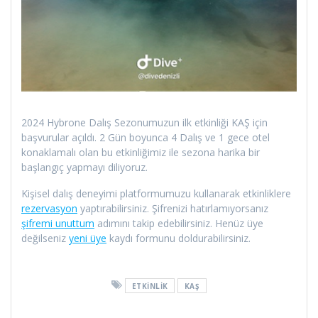
2024 Hybrone Dalış Sezonumuzun ilk etkinliği KAŞ için
başvurular açıldı. 2 Gün boyunca 4 Dalış ve 1 gece otel
konaklamalı olan bu etkinliğimiz ile sezona harika bir
başlangıç yapmayı diliyoruz.
Kişisel dalış deneyimi platformumuzu kullanarak etkinliklere
rezervasyon
yaptırabilirsiniz. Şifrenizi hatırlamıyorsanız
şifremi unuttum
adımını takip edebilirsiniz. Henüz üye
değilseniz
yeni üye
kaydı formunu doldurabilirsiniz.
ETKINLIK
KAŞ