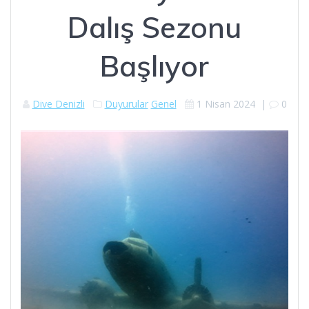
Dalış Sezonu
Başlıyor
Dive Denizli
Duyurular
Genel
1 Nisan 2024
|
0