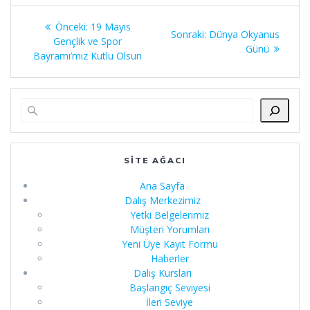
Yazı
Önceki
Önceki:
19 Mayıs
Sonraki
Sonraki:
Dünya Okyanus
gezinmesi
yazı:
Gençlik ve Spor
yazı:
Günü
Bayramı’mız Kutlu Olsun
SITE AĞACI
Ana Sayfa
Dalış Merkezimiz
Yetki Belgelerimiz
Müşteri Yorumları
Yeni Üye Kayıt Formu
Haberler
Dalış Kursları
Başlangıç Seviyesi
İleri Seviye