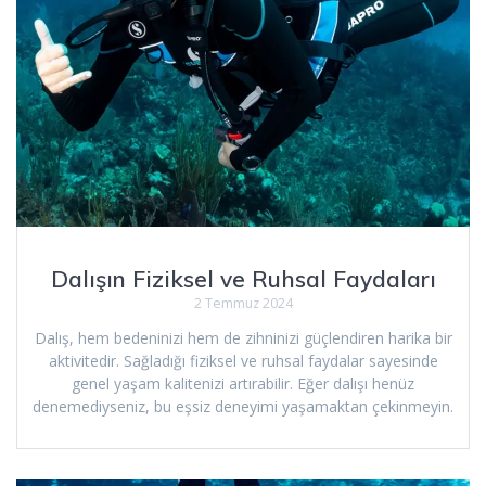
Dalışın Fiziksel ve Ruhsal Faydaları
2 Temmuz 2024
Dalış, hem bedeninizi hem de zihninizi güçlendiren harika bir
aktivitedir. Sağladığı fiziksel ve ruhsal faydalar sayesinde
genel yaşam kalitenizi artırabilir. Eğer dalışı henüz
denemediyseniz, bu eşsiz deneyimi yaşamaktan çekinmeyin.