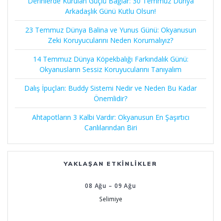
Derinlerde Kurulan Güçlü Bağlar: 30 Temmuz Dünya
Arkadaşlık Günü Kutlu Olsun!
23 Temmuz Dünya Balina ve Yunus Günü: Okyanusun
Zeki Koruyucularını Neden Korumalıyız?
14 Temmuz Dünya Köpekbalığı Farkındalık Günü:
Okyanusların Sessiz Koruyucularını Tanıyalım
Dalış İpuçları: Buddy Sistemi Nedir ve Neden Bu Kadar
Önemlidir?
Ahtapotların 3 Kalbi Vardır: Okyanusun En Şaşırtıcı
Canlılarından Biri
YAKLAŞAN ETKINLIKLER
08
Ağu
–
09
Ağu
Selimiye