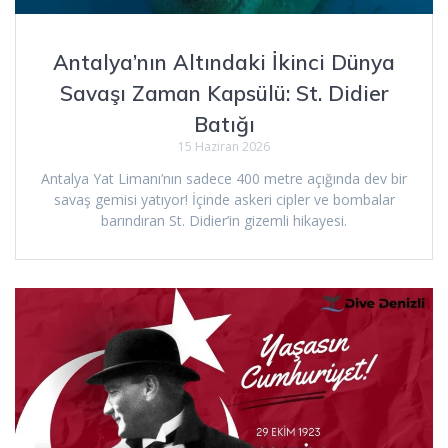
Antalya’nın Altındaki İkinci Dünya
Savaşı Zaman Kapsülü: St. Didier
Batığı
15 Haziran 2026
Antalya Yat Limanı’nın sadece 400 metre açığında dev bir
savaş gemisi yatıyor! İçinde askeri cipler ve bombalar
barındıran St. Didier’in gizemli hikayesi.