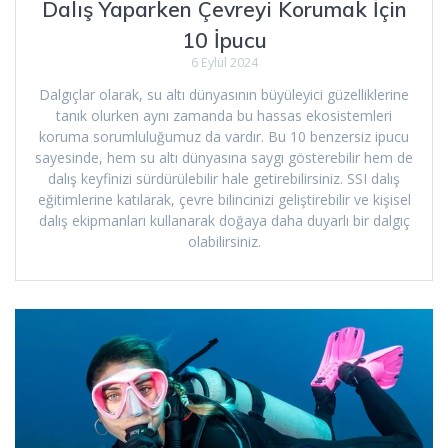
Dalış Yaparken Çevreyi Korumak İçin
10 İpucu
6 Eylül 2024
Dalgıçlar olarak, su altı dünyasının büyüleyici güzelliklerine
tanık olurken aynı zamanda bu hassas ekosistemleri
koruma sorumluluğumuz da vardır. Bu 10 benzersiz ipucu
sayesinde, hem su altı dünyasına saygı gösterebilir hem de
dalış keyfinizi sürdürülebilir hale getirebilirsiniz. SSI dalış
eğitimlerine katılarak, çevre bilincinizi geliştirebilir ve kişisel
dalış ekipmanları kullanarak doğaya daha duyarlı bir dalgıç
olabilirsiniz.