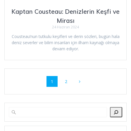
Kaptan Cousteau: Denizlerin Keşfi ve
Mirası
24 Haziran 2024
Cousteau’nun tutkulu keşifleri ve derin sözleri, bugün hala
deniz severler ve bilim insanları için ilham kaynağı olmaya
devam ediyor.
Yazı
Sayfa
Sayfa
1
2
dolaşımı