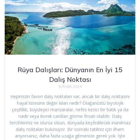
Rüya Dalışları: Dünyanın En İyi 15
Dalış Noktası
6 Aralık 2024
Hepimizin favori dalış noktaları var, ancak bir dalış noktasını
hayal listesine değer kılan nedir? Olağanüstü biyolojik
çeşitlilik, büyüleyici manzaralar, nefes kesici bir batık ya da
nadir veya ikonik canlıları görme fırsatı olabilir. Dalış
tercihleriniz ne olursa olsun, dünyada keşfedilecek inanılmaz
dalış noktaları bulunuyor. Bir sonraki tatiliniz için ilham
arıyorsanız, daha fazla uzağa gitmenize gerek yok. İşte