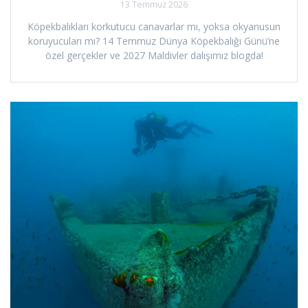
13 Temmuz 2026
Köpekbalıkları korkutucu canavarlar mı, yoksa okyanusun
koruyucuları mı? 14 Temmuz Dünya Köpekbalığı Günü’ne
özel gerçekler ve 2027 Maldivler dalışımız blogda!