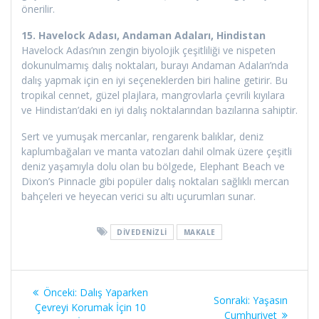
önerilir.
15. Havelock Adası, Andaman Adaları, Hindistan
Havelock Adası’nın zengin biyolojik çeşitliliği ve nispeten
dokunulmamış dalış noktaları, burayı Andaman Adaları’nda
dalış yapmak için en iyi seçeneklerden biri haline getirir. Bu
tropikal cennet, güzel plajlara, mangrovlarla çevrili kıyılara
ve Hindistan’daki en iyi dalış noktalarından bazılarına sahiptir.
Sert ve yumuşak mercanlar, rengarenk balıklar, deniz
kaplumbağaları ve manta vatozları dahil olmak üzere çeşitli
deniz yaşamıyla dolu olan bu bölgede, Elephant Beach ve
Dixon’s Pinnacle gibi popüler dalış noktaları sağlıklı mercan
bahçeleri ve heyecan verici su altı uçurumları sunar.
DIVEDENIZLI
MAKALE
Yazı
Önceki
Önceki:
Dalış Yaparken
Sonraki
Sonraki:
Yaşasın
gezinmesi
yazı:
Çevreyi Korumak İçin 10
yazı:
Cumhuriyet