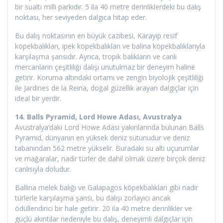
bir sualtı milli parkıdır. 5 ila 40 metre derinliklerdeki bu dalış
noktası, her seviyeden dalgıca hitap eder.
Bu dalış noktasının en büyük cazibesi, Karayip resif
köpekbalıkları, ipek köpekbalıkları ve balina köpekbalıklarıyla
karşılaşma şansıdır. Ayrıca, tropik balıkların ve canlı
mercanların çeşitliliği dalışı unutulmaz bir deneyim haline
getirir. Koruma altındaki ortamı ve zengin biyolojik çeşitliliği
ile Jardines de la Reina, doğal güzellik arayan dalgıçlar için
ideal bir yerdir.
14. Balls Pyramid, Lord Howe Adası, Avustralya
Avustralya’daki Lord Howe Adası yakınlarında bulunan Balls
Pyramid, dünyanın en yüksek deniz sütunudur ve deniz
tabanından 562 metre yükselir. Buradaki su altı uçurumlar
ve mağaralar, nadir türler de dahil olmak üzere birçok deniz
canlısıyla doludur.
Ballina melek balığı ve Galapagos köpekbalıkları gibi nadir
türlerle karşılaşma şansı, bu dalışı zorlayıcı ancak
ödüllendirici bir hale getirir. 20 ila 40 metre derinlikler ve
güçlü akıntılar nedeniyle bu dalış, deneyimli dalgıçlar için