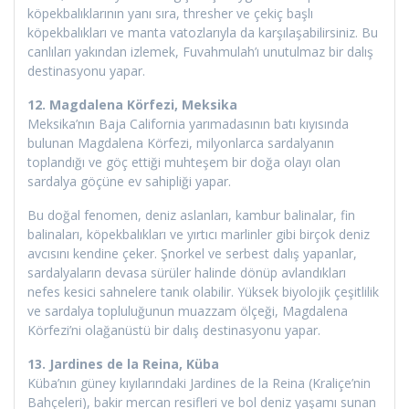
köpekbalıklarının yanı sıra, thresher ve çekiç başlı
köpekbalıkları ve manta vatozlarıyla da karşılaşabilirsiniz. Bu
canlıları yakından izlemek, Fuvahmulah’ı unutulmaz bir dalış
destinasyonu yapar.
12. Magdalena Körfezi, Meksika
Meksika’nın Baja California yarımadasının batı kıyısında
bulunan Magdalena Körfezi, milyonlarca sardalyanın
toplandığı ve göç ettiği muhteşem bir doğa olayı olan
sardalya göçüne ev sahipliği yapar.
Bu doğal fenomen, deniz aslanları, kambur balinalar, fin
balinaları, köpekbalıkları ve yırtıcı marlinler gibi birçok deniz
avcısını kendine çeker. Şnorkel ve serbest dalış yapanlar,
sardalyaların devasa sürüler halinde dönüp avlandıkları
nefes kesici sahnelere tanık olabilir. Yüksek biyolojik çeşitlilik
ve sardalya topluluğunun muazzam ölçeği, Magdalena
Körfezi’ni olağanüstü bir dalış destinasyonu yapar.
13. Jardines de la Reina, Küba
Küba’nın güney kıyılarındaki Jardines de la Reina (Kraliçe’nin
Bahçeleri), bakir mercan resifleri ve bol deniz yaşamı sunan