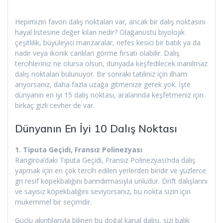
Hepimizin favori dalış noktaları var, ancak bir dalış noktasını
hayal listesine değer kılan nedir? Olağanüstü biyolojik
çeşitlilik, büyüleyici manzaralar, nefes kesici bir batık ya da
nadir veya ikonik canlıları görme fırsatı olabilir. Dalış
tercihleriniz ne olursa olsun, dünyada keşfedilecek inanılmaz
dalış noktaları bulunuyor. Bir sonraki tatiliniz için ilham
arıyorsanız, daha fazla uzağa gitmenize gerek yok. İşte
dünyanın en iyi 15 dalış noktası, aralarında keşfetmeniz için
birkaç gizli cevher de var.
Dünyanın En İyi 10 Dalış Noktası
1. Tiputa Geçidi, Fransız Polinezyası
Rangiroa’daki Tiputa Geçidi, Fransız Polinezyası’nda dalış
yapmak için en çok tercih edilen yerlerden biridir ve yüzlerce
gri resif köpekbalığını barındırmasıyla ünlüdür. Drift dalışlarını
ve sayısız köpekbalığını seviyorsanız, bu nokta sizin için
mükemmel bir seçimdir.
Güçlü akıntılarıyla bilinen bu doğal kanal dalışı, sizi balık