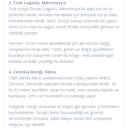
3. Truk Lagünü, Mikronezya
Truk (veya Chuuk) Lagünü, Mikronezya’da dalış için en iyi
yerlerden biridir ve batık meraklıları için dünyanın en iyi dalış
noktalarından biridir. İkinci Dünya Savaşı sırasında bir Japon
deniz üssü olan bu lagün, şimdi 50’den fazla batık gemiye ev
sahipliği yapıyor.
Gemiler, 10-60 metre derinliklerde yer alır ve tüm dalgıç
seviyelerine hitap eder. Tarih, gizem ve doğal güzelliklerin
büyüleyici bir karışımını sunan bu bölge, mercanlarla kaplı
batıklar ve balık çeşitliliği ile doludur.
4. Zenobia Batığı, Kıbrıs
1980 yılında Kıbrıs açıklarında batan İsveç yapımı feribot
Zenobia, Kıbrıs’taki dalışların ikonik noktalarından biridir. 16
ila 42 metre derinlikte yatan bu batık, mercanlarla kaplıdır ve
barakuda, orfoz ve mürenlere ev sahipliği yapar.
Dalgıçlar, kargo ambarları ve köprü gibi geminin iç kısımlarını
keşfedebilirler. Zengin deniz biyoçeşitliliği ve gizemli
atmosferiyle Zenobia, batık dalışını seven ileri seviyedeki
dalgıçlar için idealdir.