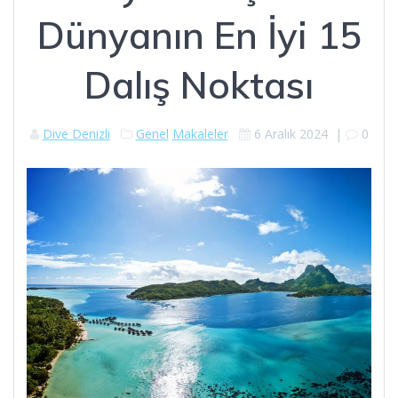
Dünyanın En İyi 15
Dalış Noktası
Dive Denizli
Genel
Makaleler
6 Aralık 2024
|
0