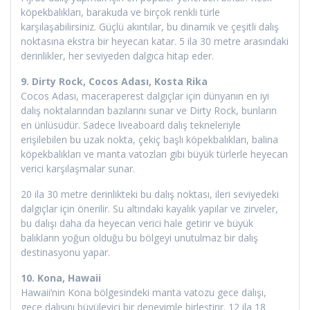
köpekbalıkları, barakuda ve birçok renkli türle
karşılaşabilirsiniz. Güçlü akıntılar, bu dinamik ve çeşitli dalış
noktasına ekstra bir heyecan katar. 5 ila 30 metre arasındaki
derinlikler, her seviyeden dalgıca hitap eder.
9. Dirty Rock, Cocos Adası, Kosta Rika
Cocos Adası, maceraperest dalgıçlar için dünyanın en iyi
dalış noktalarından bazılarını sunar ve Dirty Rock, bunların
en ünlüsüdür. Sadece liveaboard dalış tekneleriyle
erişilebilen bu uzak nokta, çekiç başlı köpekbalıkları, balina
köpekbalıkları ve manta vatozları gibi büyük türlerle heyecan
verici karşılaşmalar sunar.
20 ila 30 metre derinlikteki bu dalış noktası, ileri seviyedeki
dalgıçlar için önerilir. Su altındaki kayalık yapılar ve zirveler,
bu dalışı daha da heyecan verici hale getirir ve büyük
balıkların yoğun olduğu bu bölgeyi unutulmaz bir dalış
destinasyonu yapar.
10. Kona, Hawaii
Hawaii’nin Kona bölgesindeki manta vatozu gece dalışı,
gece dalışını büyüleyici bir deneyimle birleştirir. 12 ila 18