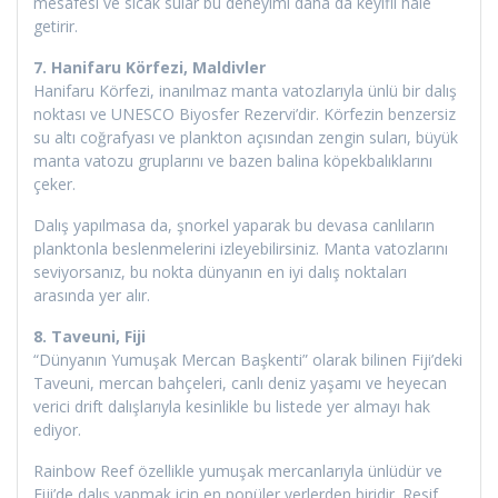
mesafesi ve sıcak sular bu deneyimi daha da keyifli hale
getirir.
7. Hanifaru Körfezi, Maldivler
Hanifaru Körfezi, inanılmaz manta vatozlarıyla ünlü bir dalış
noktası ve UNESCO Biyosfer Rezervi’dir. Körfezin benzersiz
su altı coğrafyası ve plankton açısından zengin suları, büyük
manta vatozu gruplarını ve bazen balina köpekbalıklarını
çeker.
Dalış yapılmasa da, şnorkel yaparak bu devasa canlıların
planktonla beslenmelerini izleyebilirsiniz. Manta vatozlarını
seviyorsanız, bu nokta dünyanın en iyi dalış noktaları
arasında yer alır.
8. Taveuni, Fiji
“Dünyanın Yumuşak Mercan Başkenti” olarak bilinen Fiji’deki
Taveuni, mercan bahçeleri, canlı deniz yaşamı ve heyecan
verici drift dalışlarıyla kesinlikle bu listede yer almayı hak
ediyor.
Rainbow Reef özellikle yumuşak mercanlarıyla ünlüdür ve
Fiji’de dalış yapmak için en popüler yerlerden biridir. Resif