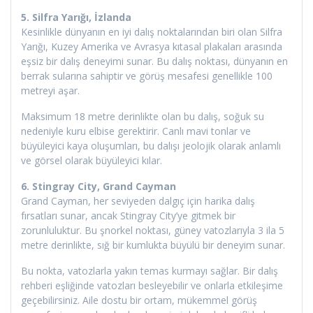
5. Silfra Yarığı, İzlanda
Kesinlikle dünyanın en iyi dalış noktalarından biri olan Silfra
Yarığı, Kuzey Amerika ve Avrasya kıtasal plakaları arasında
eşsiz bir dalış deneyimi sunar. Bu dalış noktası, dünyanın en
berrak sularına sahiptir ve görüş mesafesi genellikle 100
metreyi aşar.
Maksimum 18 metre derinlikte olan bu dalış, soğuk su
nedeniyle kuru elbise gerektirir. Canlı mavi tonlar ve
büyüleyici kaya oluşumları, bu dalışı jeolojik olarak anlamlı
ve görsel olarak büyüleyici kılar.
6. Stingray City, Grand Cayman
Grand Cayman, her seviyeden dalgıç için harika dalış
fırsatları sunar, ancak Stingray City’ye gitmek bir
zorunluluktur. Bu şnorkel noktası, güney vatozlarıyla 3 ila 5
metre derinlikte, sığ bir kumlukta büyülü bir deneyim sunar.
Bu nokta, vatozlarla yakın temas kurmayı sağlar. Bir dalış
rehberi eşliğinde vatozları besleyebilir ve onlarla etkileşime
geçebilirsiniz. Aile dostu bir ortam, mükemmel görüş