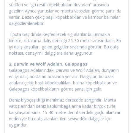
sürüleri ve “gri resif köpekbalıkları duvarları” arasında
gezdirir. Ayrıca yunuslar ve manta vatozları görme şansı da
vardır. Bazen çekiç başlı köpekbalıkları ve kambur balinalar
da gözlemlenebilir.
Tiputa Geçidi’nde keşfedilecek sığ alanlar bulunmakla
birlikte, ortalama dalış derinliği 25-30 metre arasındadır. En
iyi dalış koşulları, gelen gelgitler sırasında görülür. Bu dalış
noktası, deneyimli dalgıçlara daha uygundur.
2. Darwin ve Wolf Adaları, Galapagos
Galapagos Adaları’ndaki Darwin ve Wolf Adaları, dünyanın
en iyi dalış noktaları arasında yer alır. Dalgıçlar, bu uzak
adalara çekiç başlı köpekbalıkları, balina köpekbalıkları ve
Galapagos köpekbalıklarını görme şansı için gelir.
Deniz biyoçeşitliliği inanılmaz derecede zengindir. Manta
vatozlarından deniz kaplumbağalarına kadar birçok türle
karşılaşabilirsiniz. 15-40 metre derinliklerdeki güçlü akıntılar
nedeniyle bu dalış alanları, ileri seviyedeki dalgıçlar için
uygundur.