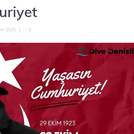
uriyet
im 2025
|
0