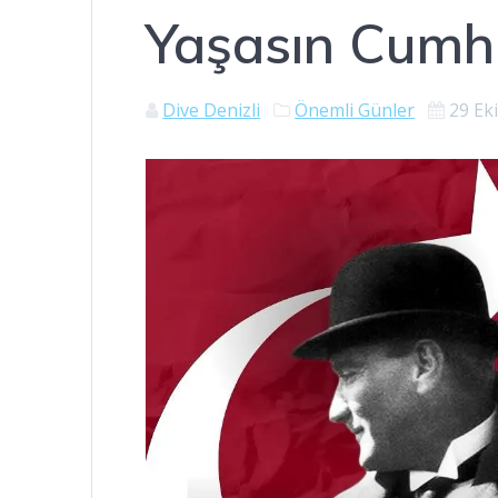
Yaşasın Cumh
Dive Denizli
Önemli Günler
29 Ek