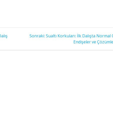
Sonraki
Dalış
Sonraki:
Sualtı Korkuları: İlk Dalışta Normal
yazı:
Endişeler ve Çözümle