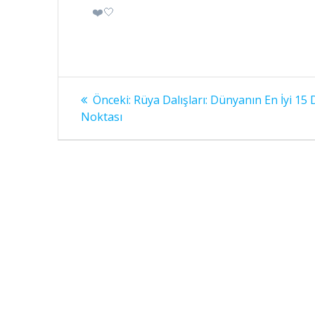
❤️🤍
Yazı
Önceki
Önceki:
Rüya Dalışları: Dünyanın En İyi 15 
yazı:
gezinmesi
Noktası