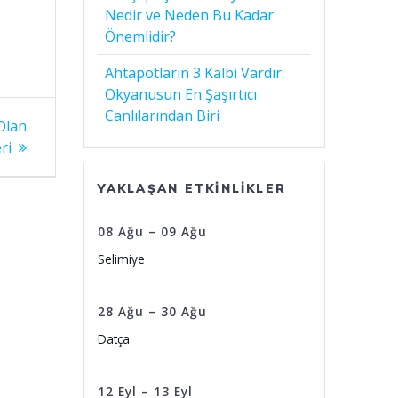
Nedir ve Neden Bu Kadar
Önemlidir?
Ahtapotların 3 Kalbi Vardır:
Okyanusun En Şaşırtıcı
Canlılarından Biri
 Olan
ri
YAKLAŞAN ETKINLIKLER
08
Ağu
–
09
Ağu
Selimiye
28
Ağu
–
30
Ağu
Datça
12
Eyl
–
13
Eyl