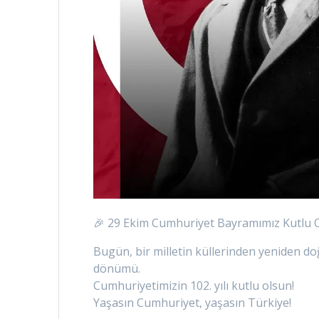
🎉 29 Ekim Cumhuriyet Bayramımız Kutlu O
Bugün, bir milletin küllerinden yeniden doğ
dönümü.
Cumhuriyetimizin 102. yılı kutlu olsun!
Yaşasın Cumhuriyet, yaşasın Türkiye!