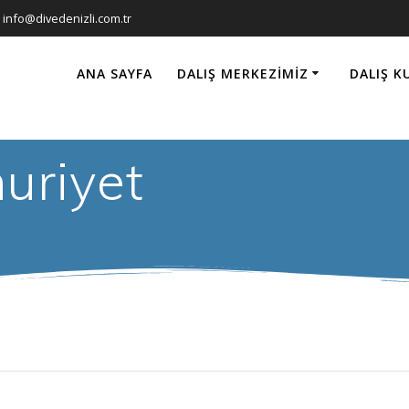
info@divedenizli.com.tr
ANA SAYFA
DALIŞ MERKEZIMIZ
DALIŞ K
uriyet