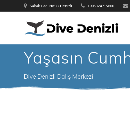
Skip
Saltak Cad. No:77 Denizli
+905324715600
to
content
Yaşasın Cumh
Dive Denizli Dalış Merkezi