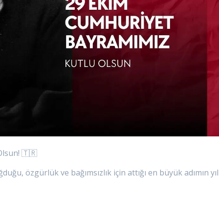
lsun! 🇹🇷
duğu, özgürlük ve bağımsızlık için attığı en büyük adımın yıl