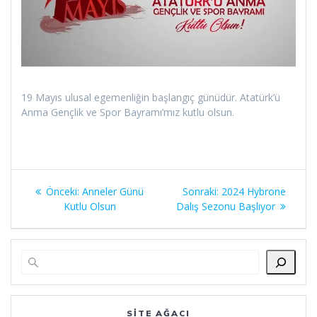
19 Mayıs ulusal egemenliğin başlangıç günüdür. Atatürk’ü
Anma Gençlik ve Spor Bayramı’mız kutlu olsun.
Yazı
Önceki
Sonraki
Önceki:
Anneler Günü
Sonraki:
2024 Hybrone
gezinmesi
yazı:
yazı:
Kutlu Olsun
Dalış Sezonu Başlıyor
SITE AĞACI