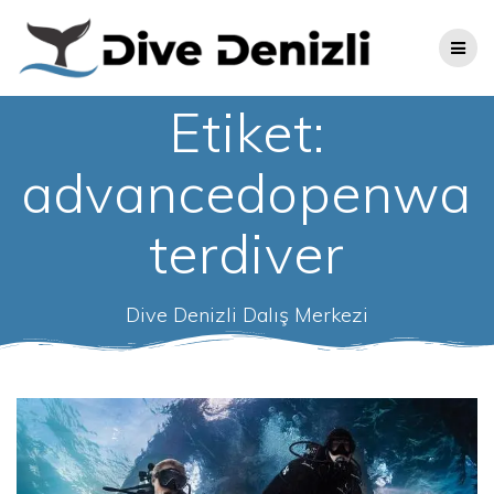
Skip
to
content
Etiket:
advancedopenwa
terdiver
Dive Denizli Dalış Merkezi