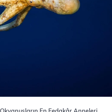
 Okyanusların En Fedakâr Anneleri