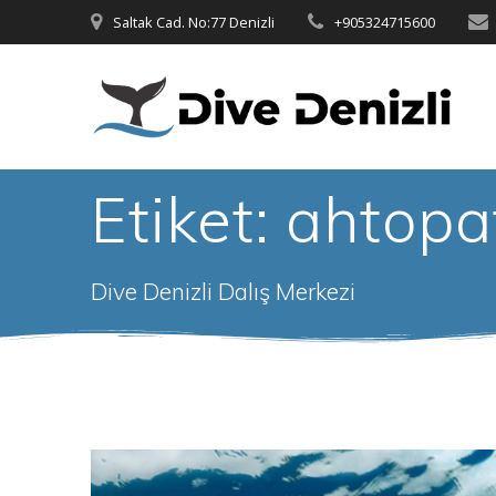
Skip
Saltak Cad. No:77 Denizli
+905324715600
to
content
Etiket:
ahtopa
Dive Denizli Dalış Merkezi