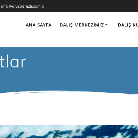
info@divedenizli.com.tr
ANA SAYFA
DALIŞ MERKEZIMIZ
DALIŞ K
tlar