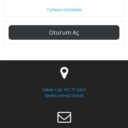
Tümünü Görüntüle
Oturum Aç
Saltak Cad. NO:77 Kat:5
Merkezefendi Denizli