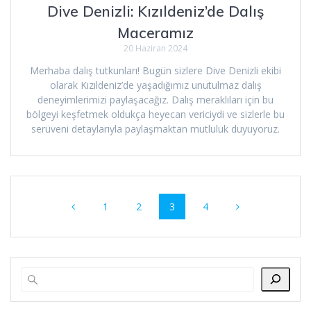
Dive Denizli: Kızıldeniz’de Dalış
Maceramız
20 Haziran 2024
Merhaba dalış tutkunları! Bugün sizlere Dive Denizli ekibi
olarak Kızıldeniz’de yaşadığımız unutulmaz dalış
deneyimlerimizi paylaşacağız. Dalış meraklıları için bu
bölgeyi keşfetmek oldukça heyecan vericiydi ve sizlerle bu
serüveni detaylarıyla paylaşmaktan mutluluk duyuyoruz.
Yazı
Sayfa
Sayfa
Sayfa
Sayfa
1
2
3
4
dolaşımı