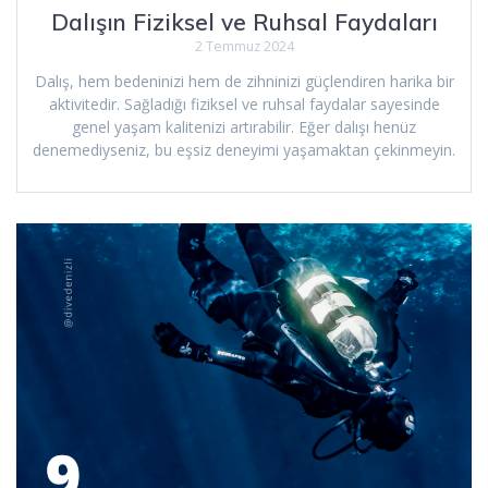
Dalışın Fiziksel ve Ruhsal Faydaları
2 Temmuz 2024
Dalış, hem bedeninizi hem de zihninizi güçlendiren harika bir
aktivitedir. Sağladığı fiziksel ve ruhsal faydalar sayesinde
genel yaşam kalitenizi artırabilir. Eğer dalışı henüz
denemediyseniz, bu eşsiz deneyimi yaşamaktan çekinmeyin.