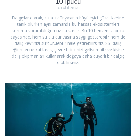
10 İpucu
6 Eylül 2024
Dalgıçlar olarak, su altı dünyasının büyüleyici güzelliklerine
tanık olurken aynı zamanda bu hassas ekosistemleri
koruma sorumluluğumuz da vardır. Bu 10 benzersiz ipucu
sayesinde, hem su altı dünyasına saygı gösterebilir hem de
dalış keyfinizi sürdürülebilir hale getirebilirsiniz. SSI dalış
eğitimlerine katılarak, çevre bilincinizi geliştirebilir ve kişisel
dalış ekipmanları kullanarak doğaya daha duyarlı bir dalgıç
olabilirsiniz.