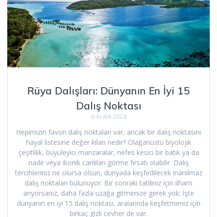
Rüya Dalışları: Dünyanın En İyi 15
Dalış Noktası
6 Aralık 2024
Hepimizin favori dalış noktaları var, ancak bir dalış noktasını
hayal listesine değer kılan nedir? Olağanüstü biyolojik
çeşitlilik, büyüleyici manzaralar, nefes kesici bir batık ya da
nadir veya ikonik canlıları görme fırsatı olabilir. Dalış
tercihleriniz ne olursa olsun, dünyada keşfedilecek inanılmaz
dalış noktaları bulunuyor. Bir sonraki tatiliniz için ilham
arıyorsanız, daha fazla uzağa gitmenize gerek yok. İşte
dünyanın en iyi 15 dalış noktası, aralarında keşfetmeniz için
birkaç gizli cevher de var.