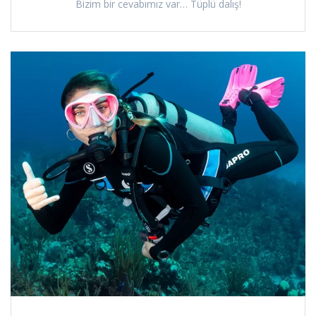
Bizim bir cevabımız var… Tüplü dalış!